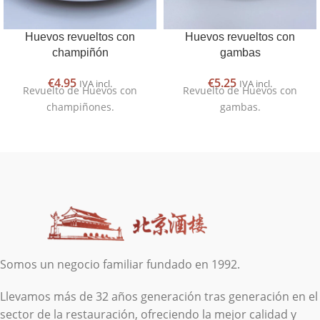
Huevos revueltos con
Huevos revueltos con
champiñón
gambas
€
4.95
€
5.25
IVA incl.
IVA incl.
Revuelto de Huevos con
Revuelto de Huevos con
champiñones.
gambas.
Somos un negocio familiar fundado en 1992.
Llevamos más de 32 años generación tras generación en el
sector de la restauración, ofreciendo la mejor calidad y