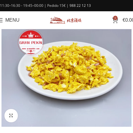
contenido
11:30–16:30 - 19:45–00:00 | Pedido 15€ |
988 22 12 13
0
MENU
€
0.0
Click to enlarge