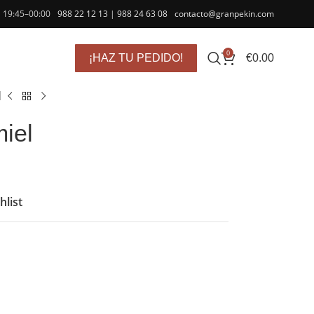
| 19:45–00:00
988 22 12 13
|
988 24 63 08
contacto@granpekin.com
0
€
0.00
¡HAZ TU PEDIDO!
l
miel
hlist