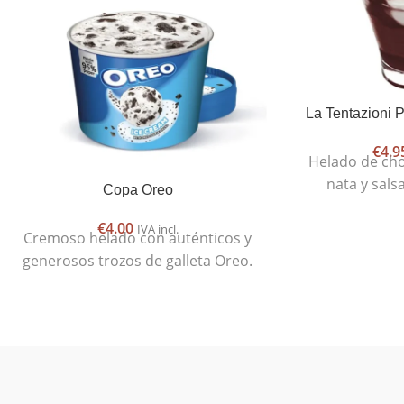
La Tentazioni 
€
4.9
Helado de cho
nata y sals
Copa Oreo
€
4.00
IVA incl.
Cremoso helado con auténticos y
generosos trozos de galleta Oreo.