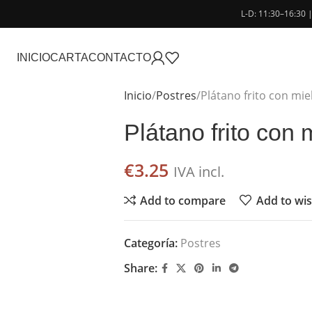
L-D: 11:30–16:30 
INICIO
CARTA
CONTACTO
Inicio
Postres
Plátano frito con mie
Plátano frito con 
€
3.25
IVA incl.
Add to compare
Add to wis
Categoría:
Postres
Share: