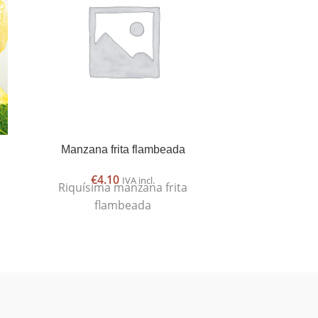
Manzana frita flambeada
Ma
€
4.10
€
IVA incl.
Riquísima manzana frita
Bocaditos de 
flambeada
cobe