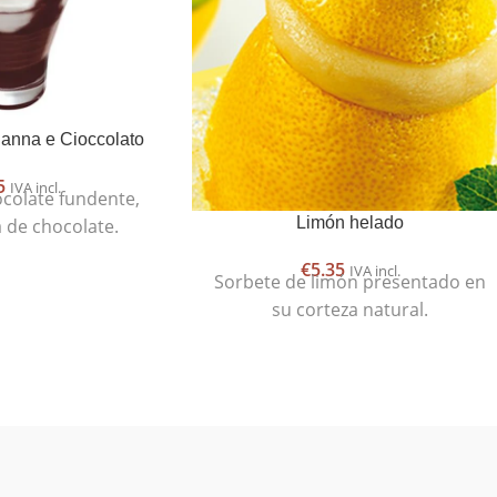
Panna e Cioccolato
5
IVA incl.
colate fundente,
Limón helado
a de chocolate.
€
5.35
IVA incl.
Sorbete de limón presentado en
su corteza natural.