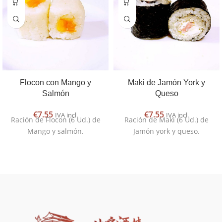
Flocon con Mango y
Maki de Jamón York y
Salmón
Queso
€
7.55
€
7.55
IVA incl.
IVA incl.
Ración de Flocon (6 Ud.) de
Ración de Maki (6 Ud.) de
Mango y salmón.
Jamón york y queso.