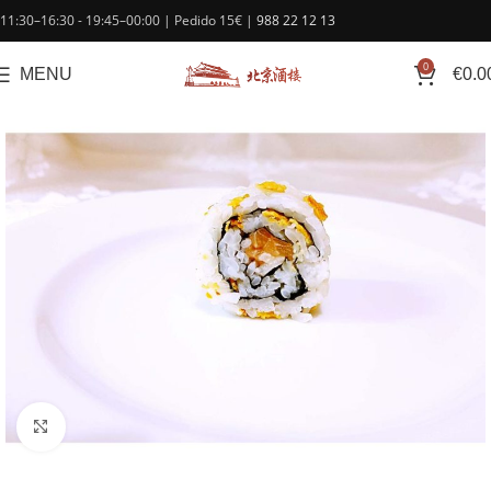
contenido
11:30–16:30 - 19:45–00:00 | Pedido 15€ |
988 22 12 13
0
MENU
€
0.0
Click to enlarge