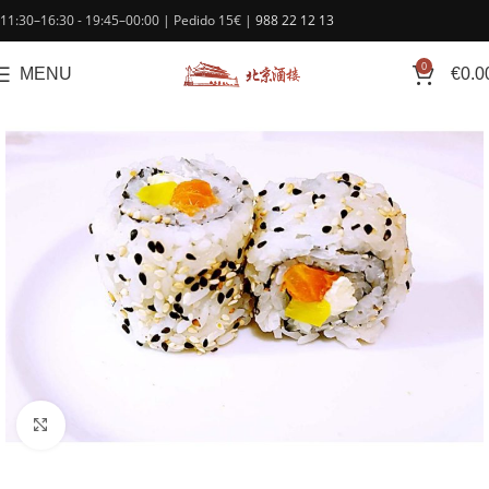
contenido
11:30–16:30 - 19:45–00:00 | Pedido 15€ |
988 22 12 13
0
MENU
€
0.0
Click to enlarge