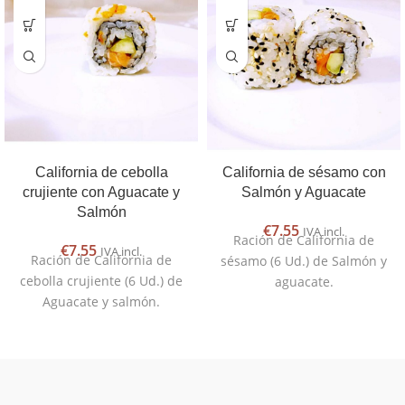
California de cebolla
California de sésamo con
crujiente con Aguacate y
Salmón y Aguacate
Salmón
€
7.55
IVA incl.
Ración de California de
€
7.55
IVA incl.
Ración de California de
sésamo (6 Ud.) de Salmón y
cebolla crujiente (6 Ud.) de
aguacate.
Aguacate y salmón.