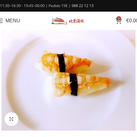
contenido
11:30–16:30 - 19:45–00:00 | Pedido 15€ |
988 22 12 13
0
MENU
€
0.0
Click to enlarge