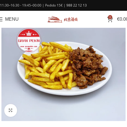
contenido
11:30–16:30 - 19:45–00:00 | Pedido 15€ |
988 22 12 13
0
MENU
€
0.0
Click to enlarge