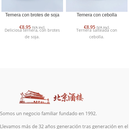
Ternera con brotes de soja
Ternera con cebolla
€
8.95
€
8.95
IVA incl.
IVA incl.
Deliciosa ternera, con brotes
Ternera salteada con
de soja.
cebolla.
Somos un negocio familiar fundado en 1992.
Llevamos más de 32 años generación tras generación en el