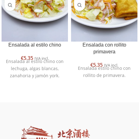
Ensalada al estilo chino
Ensalada con rollito
primavera
€
5.35
IVA incl.
Ensalada al estilo chino con
€
5.35
IVA incl.
Ensalada estilo chino con
lechuga, algas blancas,
rollito de primavera.
zanahoria y jamón york.