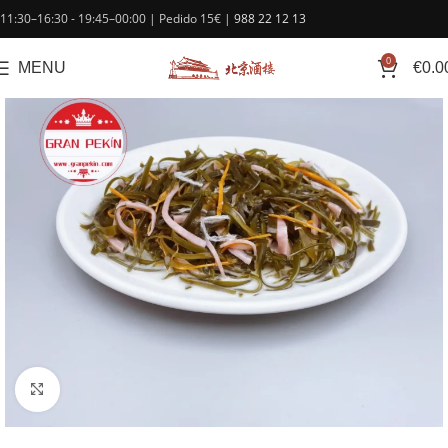
contenido
11:30–16:30 - 19:45–00:00 | Pedido 15€ |
988 22 12 13
0
MENU
€
0.0
Click to enlarge