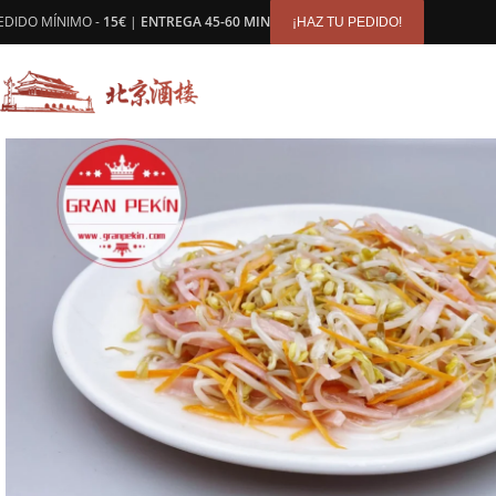
contenido
EDIDO MÍNIMO -
15€
|
ENTREGA 45-60 MIN
¡HAZ TU PEDIDO!