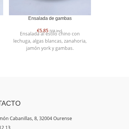
Ensalada de gambas
€
5.85
€
IVA incl.
Ensalada al estilo chino con
Bollo de N
lechuga, algas blancas, zanahoria,
jamón york y gambas.
TACTO
ón Cabanillas, 8, 32004 Ourense
12 13