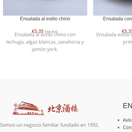
Ensalada al estilo chino
Ensalada con 
€
5.35
€
5.3
IVA incl.
Ensalada al estilo chino con
Ensalada estilo 
lechuga, algas blancas, zanahoria y
pri
jamón york.
EN
Avis
Somos un negocio familiar fundado en 1992.
Con