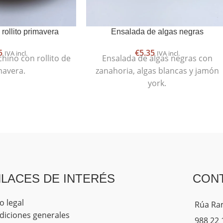
rollito primavera
Ensalada de algas negras
5
€
5.35
IVA incl.
IVA incl.
chino con rollito de
Ensalada de algas negras con
mavera.
zanahoria, algas blancas y jamón
york.
LACES DE INTERÉS
CON
o legal
Rúa Ram
diciones generales
988 22 