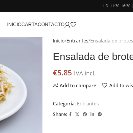
L-D: 11:30–16:30 
INICIO
CARTA
CONTACTO
Inicio
Entrantes
Ensalada de brotes
Ensalada de brote
€
5.85
IVA incl.
Add to compare
Add to wis
Categoría:
Entrantes
Share: