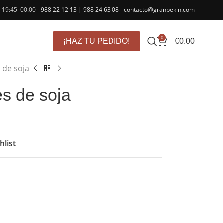
| 19:45–00:00
988 22 12 13
|
988 24 63 08
contacto@granpekin.com
0
€
0.00
¡HAZ TU PEDIDO!
 de soja
s de soja
hlist